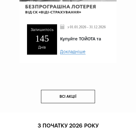
з 01.01.2026 - 31.12.2026
Залишилось
145
Купуйте ТОЙОТА та
гарантовано
Днів
отримайте подарунок
Докладніше
ВСІ АКЦІЇ
З ПОЧАТКУ 2026 РОКУ