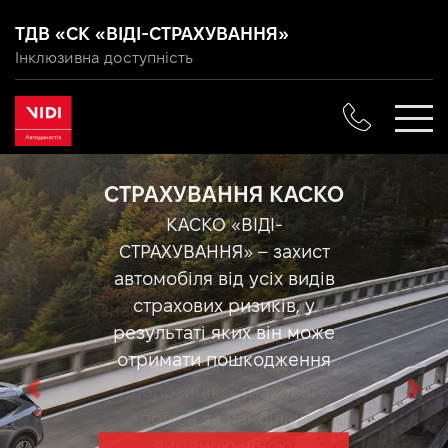
ТДВ «СК «ВІДІ-СТРАХУВАННЯ»
Інклюзивна доступність
СТРАХУВАННЯ КАСКО
КАСКО «ВІДІ-
СТРАХУВАННЯ» – захист
автомобіля від усіх видів
страхових ризиків, у
результаті яких він може
отримати пошкодження
Previous
Nex