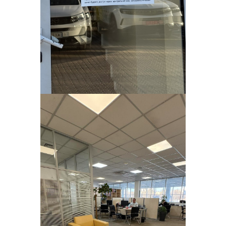
відповідальністю «СК «ВІДІ-
СТРАХУВАННЯ» присвоєно надвисокий
рейтинг кредитної та фінансової
стійкості на рівні uaAA.
2020
ТДВ СК «ВІДІ-Страхування» виступає
надійним партнером банків України в
сегменті страхування КАСКО
заставного майна.
2019 - Найпрозоріша страхова
компанія в Україні
10-те місце в ТОП-40 страхових
компаній на ринку КАСКО України
(Insurance Top)