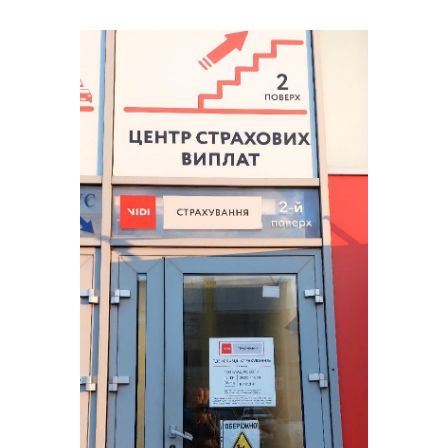
2024 рік
Компанія успішно виконала вимоги
регулятора: зберегла стабільність і
платоспроможність, підтримуючи
страхові резерви через розміщення
коштів у провідних банках.
Рівень задоволеності клієнтів
залишився на високому рівні — 98%
відгуків позитивні.
ТДВ СК «ВІДІ-Страхування» увійшла до
новоствореної фінансової групи VIDI
Фінанс — це відкриває шлях до
розширення послуг та підвищення
якості обслуговування.