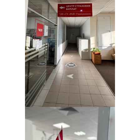
7-те місце в ТОП-25 страхових
компаній на ринку КАСКО Києва та
Київської області
2016 - Рік інтенсивного
розвитку клієнтського сервісу
14-те місце в ТОП-15 страхових
компаній на ринку КАСКО України
(Insurance Top)
Страховий партнер офіційного
дилерського центру Suzuki «ВІДІ
Гранд».
Страховий партнер офіційного
дилерського центру «Volvo Car – Київ
Захід»