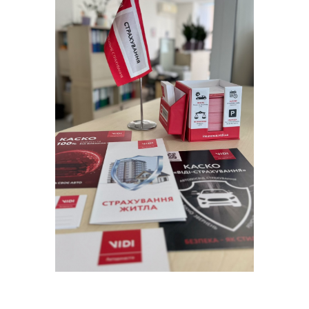
2015
14-те місце в ТОП-15 страхових
компаній на ринку КАСКО України
(Insurance Top)
6-те місце в ТОП-25 страхових
компаній на ринку КАСКО Києва та
Київської обл.
Страховий партнер офіційних
дилерських центрів Yamaha «ВІДІ Мото
Лайф.» і SsangYong «ВІДІ Санг Моторз»
2014
18-те місце в ТОП-50 страхових