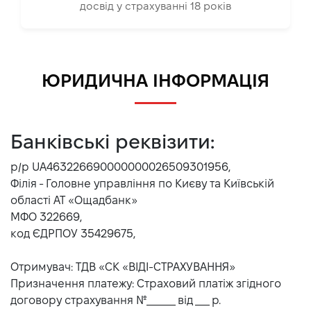
досвід у страхуванні 18 років
Страховий партнер офіційного
дилерського центру Nissan «ВІДІ
Санрайз Моторз»
Страховий партнер офіційного
ЮРИДИЧНА ІНФОРМАЦІЯ
дилерського центру «Лексус Київ
Захід»
Банківські реквізити:
Директор «ВІДІ-СТРАХУВАННЯ»
В’ячеслав Бевза нагороджений
р/р UA463226690000000026509301956,
Почесною грамотою Кабінету
Філія - Головне управління по Києву та Київській
Міністрів України за вагомий внесок у
області АТ «Ощадбанк»
розвиток економіки України в рамках
МФО 322669,
нагородження кращих представників
код ЄДРПОУ 35429675,
вітчизняного бізнесу
Отримувач: ТДВ «СК «ВІДІ-СТРАХУВАННЯ»
Призначення платежу: Страховий платіж згідного
2008
договору страхування №______ від ___ р.