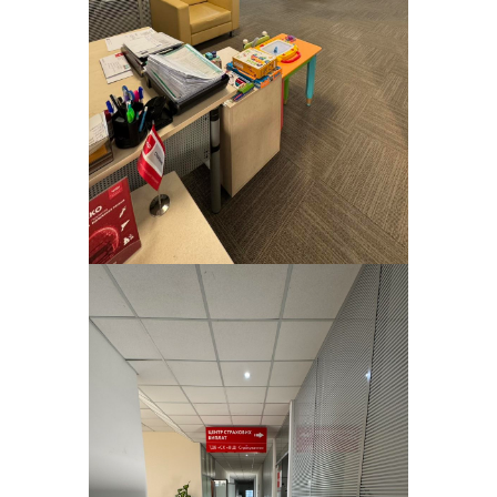
4-те місце в ТОП-25 страхових
компаній на ринку КАСКО Києва та
Київської області
Переможець щорічного
Всеукраїнського XIV конкурсу
«Страхова компанія року – 2019» у
номінації «Найпрозоріша страхова
компанія"
2018 - VIDI за прозорий бізнес
12-те місце в ТОП-15 страхових
компаній на ринку КАСКО України
(Insurance Top)
5-те місце в ТОП-25 страхових