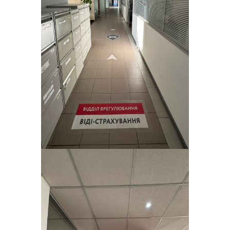
компаній на ринку КАСКО Києва та
Київської області
Переможець щорічного
Всеукраїнського рейтингу «Сумлінні
платники податків – 2017» у номінації
«Добросовісний платник податків у
сфері фінансової та страхової
діяльності"
2017 - 10 років успішного
розвитку та значних
досягнень
13-те місце в ТОП-15 страхових
компаній на ринку КАСКО України
(Insurance Top 2017 )