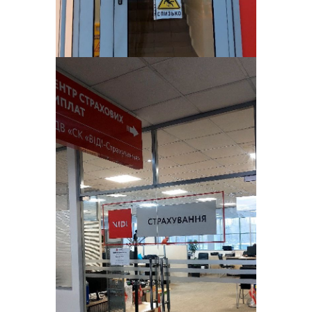
2023 рік
Отримали 351,7 млн грн страхових
премій, що на 41% більше, ніж у 2022
році. Це говорить про високий рівень
довіри клієнтів та стабільний розвиток
страхової компанії.
Виплачено 111,4 млн грн страхових
відшкодувань, що на 9% більше
результатів 2022 року. Сплачено 36,5
млн податків та зборів до державного
бюджету України.
У 2023 році ми маємо рекордний
показник кількості врегульованих
страхових випадків – 98,7%, котрий
говорить про те, що фактично кожен
клієнт отримує позитивне рішення