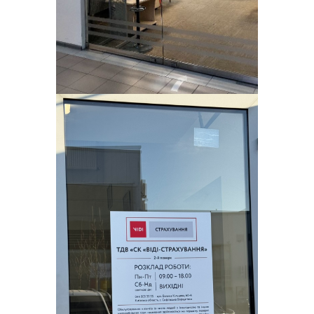
про виплату страхового
відшкодування.
2022 рік
Рік спротиву та боротьби, кожен
бореться та тримає свій фронт. СК
ВІДІ-СТРАХУВАННЯ, ні на хвилину не
припиняє своєї роботи, окрім прямої
допомоги ЗСУ, сплачує за рік до
державного бюджету України 30,5 млн
грн податків, а також виплачує 115,9
млн грн страхових відшкодувань своїм
клієнтам.
2021 рік
Товариству з додатковою