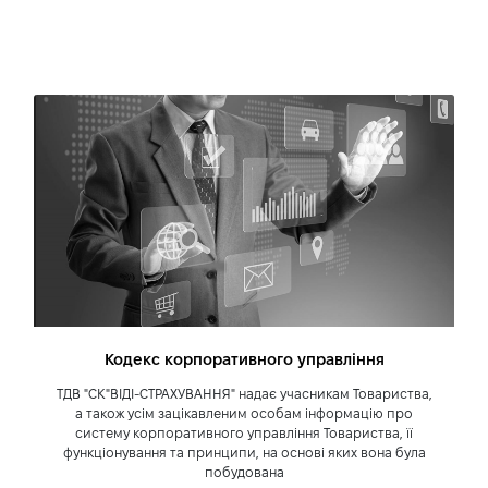
СК «ВІДІ-СТРАХУВАННЯ» стала членом
Ліги страхових організацій України
Страховий партнер офіційних
дилерських центрів Тойота Центр
Одеса «ВІДІ Пальміра» і Honda «ВІДІ
Дрім Моторз»
2007 - Заснування СК «ВІДІ-
СТРАХУВАННЯ»
Державна реєстрація товариства з
додатковою відповідальністю
Кодекс корпоративного управління
«Страхова компанія «ВІДІ-
СТРАХУВАННЯ» Отримання перших
ТДВ "СК"ВІДІ-СТРАХУВАННЯ" надає учасникам Товариства,
а також усім зацікавленим особам інформацію про
ліцензій на основні види страхування
систему корпоративного управління Товариства, її
функціонування та принципи, на основі яких вона була
Cтраховий партнер офіційного
побудована