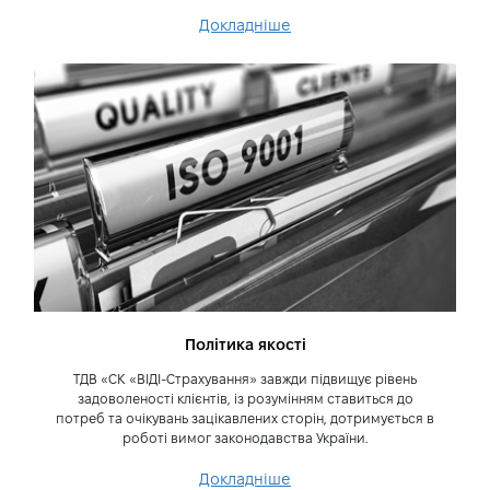
дилерського центру Тойота Центр Київ
Докладніше
«ВІДІ Автострада» Компанія входить до
ТОП-10 страхових компаній на ринку
КАСКО України. Крім того, на сьогодні
компанія входить до найбільших
страхових компаній на ринку КАСКО
Києва та Київської області і посідає 4-е
місце.
«ВІДІ-СТРАХУВАННЯ» відіграє помітну
роль у формуванні українського
страхового ринку і з 1 лютого 2008
року є членом Ліги страхових
Політика якості
організацій України.
ТДВ «СК «ВІДІ-Страхування» завжди підвищує рівень
задоволеності клієнтів, із розумінням ставиться до
потреб та очікувань зацікавлених сторін, дотримується в
роботі вимог законодавства України.
Докладніше